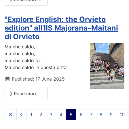
"Explore English: the Orvieto
edition" all'IIS Majorana-Maitani
di Orvieto
Ma che caldo,
ma che caldo,
ma che caldo fa...
Ma che caldo in questa città!
Details
Published: 17 June 2025
Read more …
1
2
3
4
5
6
7
8
9
10
Page 5 of 93