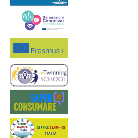
Generazioni connesse
Erasmus+
eTwinning
Saper(e)Consumare
Service Learning