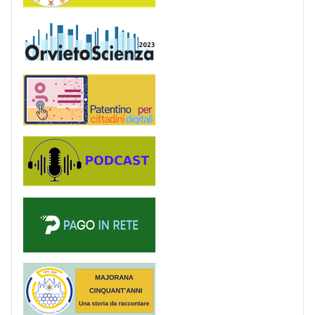
OrvietoScienza
Patentino digitale
Podcast
PagoinRete
Majorana 50 anni