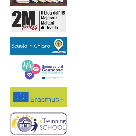
2M Press
Scuola in chiaro
Generazioni connesse
Erasmus+
eTwinning