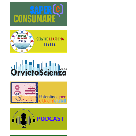
Saper(e)Consumare
Service Learning
OrvietoScienza
Patentino digitale
Podcast