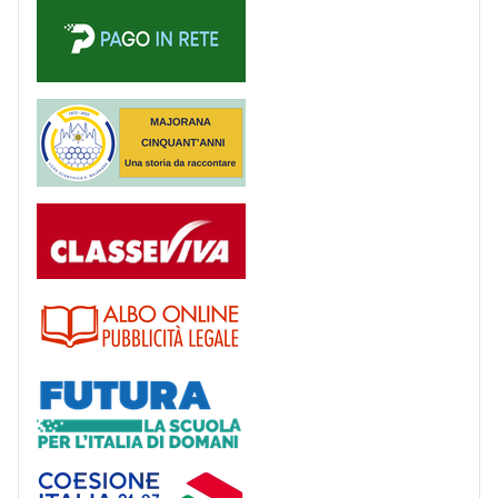
PagoinRete
Majorana 50 anni
Registro
Albo
Futura
Coesione Italia