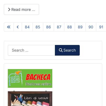
Read more …
84
85
86
87
88
89
90
91
Page 93 of 93
Search
Search
Comunicazioni
Libri di Testo