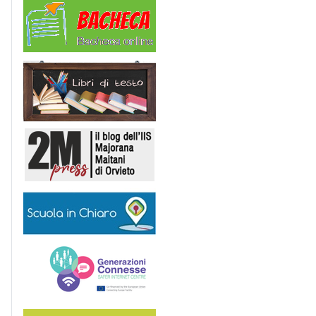
Comunicazioni
Libri di Testo
2M Press
Scuola in chiaro
Generazioni connesse
Erasmus+