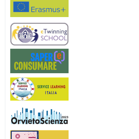
eTwinning
Saper(e)Consumare
Service Learning
OrvietoScienza
Patentino digitale