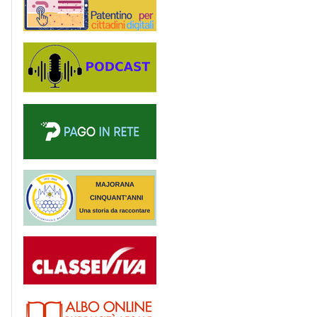
Podcast
PagoinRete
Majorana 50 anni
Registro
Albo