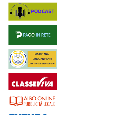
Podcast
PagoinRete
Majorana 50 anni
Registro
Albo
Futura