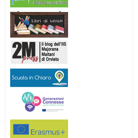
Libri di Testo
2M Press
Scuola in chiaro
Generazioni connesse
Erasmus+