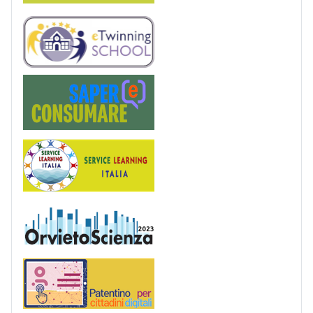
eTwinning
Saper(e)Consumare
Service Learning
OrvietoScienza
Patentino digitale