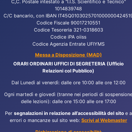
C
.
C. Postale intestato a "I.I.S. Scientifico e Tecnico"
1014839748
C/C bancario, con IBAN IT45Q010302570100000042451
Codice Fiscale 90017210551
Codice Tesoreria 321-0318603
Codice iPA oiiss
Codice Agenzia Entrate UFIYMS
Messa a Disposizione (MAD)
ORARI ORDINARI UFFICI DI SEGRETERIA (Ufficio
Relazioni col Pubblico)
Dal Lunedì al venerdì: dalle ore 10:00 alle ore 12:00
Ogni martedì e giovedì (tranne nei periodi di sospension
delle lezioni): dalle ore 15:00 alle ore 17:00
Per
segnalazioni in relazione all’accessibilità del sito
e a
errori o mancanze sul sito web:
Scrivi al Webmaster