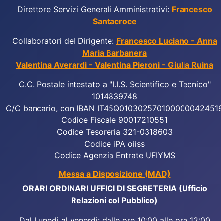
Direttore Servizi Generali Amministrativi:
Francesco
Santacroce
Collaboratori del Dirigente:
Francesco Luciano - Anna
Maria Barbanera
Valentina Averardi - Valentina Pieroni - Giulia Ruina
C
.
C. Postale intestato a "I.I.S. Scientifico e Tecnico"
1014839748
C/C bancario, con IBAN IT45Q010302570100000042451
Codice Fiscale 90017210551
Codice Tesoreria 321-0318603
Codice iPA oiiss
Codice Agenzia Entrate UFIYMS
Messa a Disposizione (MAD)
ORARI ORDINARI UFFICI DI SEGRETERIA (Ufficio
Relazioni col Pubblico)
Dal Lunedì al venerdì: dalle ore 10:00 alle ore 12:00