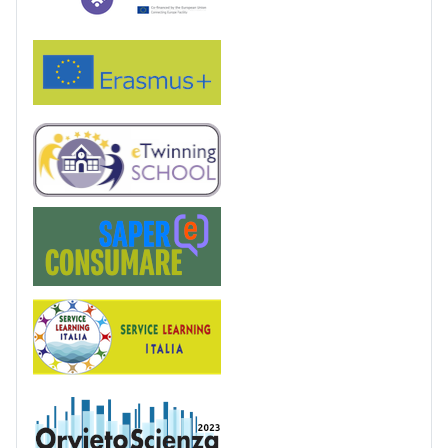
Erasmus+
eTwinning
Saper(e)Consumare
Service Learning
OrvietoScienza