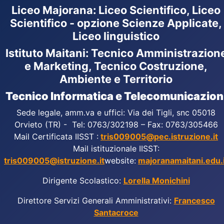
Liceo Majorana
:
Liceo Scientifico, Liceo
Scientifico - opzione Scienze Applicate,
Liceo linguistico
Istituto Maitani: Tecnico Amministrazion
e Marketing, Tecnico Costruzione,
Ambiente e Territorio
Tecnico Informatica e Telecomunicazion
Sede legale, amm.va e uffici: Via dei Tigli, snc 05018
Orvieto (TR) - Tel: 0763/302198 – Fax: 0763/305466
Mail Certificata IISST :
tris009005@pec.istruzione.it
Mail istituzionale IISST:
tris009005@istruzione.it
website:
majoranamaitani.edu.i
Dirigente Scolastico:
Lorella Monichini
Direttore Servizi Generali Amministrativi:
Francesco
Santacroce