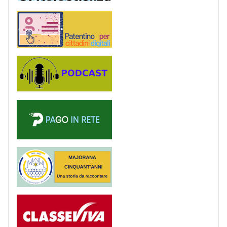
Patentino digitale
Podcast
PagoinRete
Majorana 50 anni
Registro