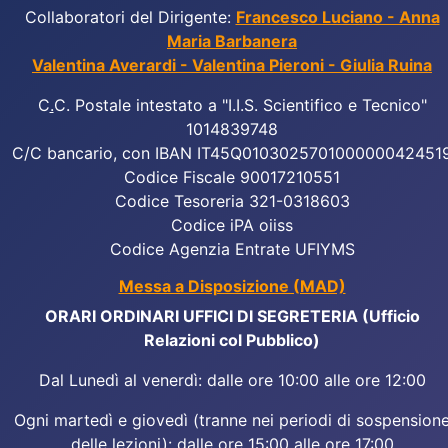
Collaboratori del Dirigente:
Francesco Luciano - Anna
Maria Barbanera
Valentina Averardi - Valentina Pieroni - Giulia Ruina
C
.
C. Postale intestato a "I.I.S. Scientifico e Tecnico"
1014839748
C/C bancario, con IBAN IT45Q010302570100000042451
Codice Fiscale 90017210551
Codice Tesoreria 321-0318603
Codice iPA oiiss
Codice Agenzia Entrate UFIYMS
Messa a Disposizione (MAD)
ORARI ORDINARI UFFICI DI SEGRETERIA (Ufficio
Relazioni col Pubblico)
Dal Lunedì al venerdì: dalle ore 10:00 alle ore 12:00
Ogni martedì e giovedì (tranne nei periodi di sospension
delle lezioni): dalle ore 15:00 alle ore 17:00