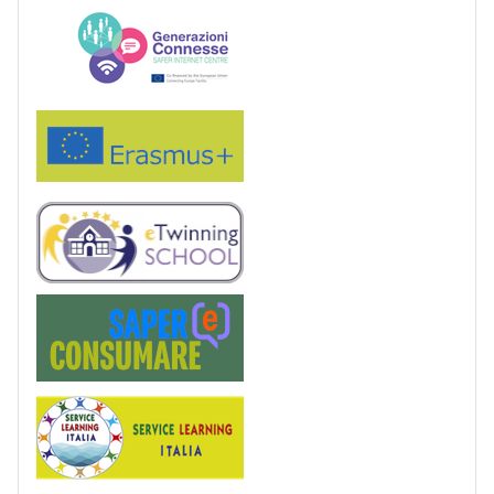
Generazioni connesse
Erasmus+
eTwinning
Saper(e)Consumare
Service Learning