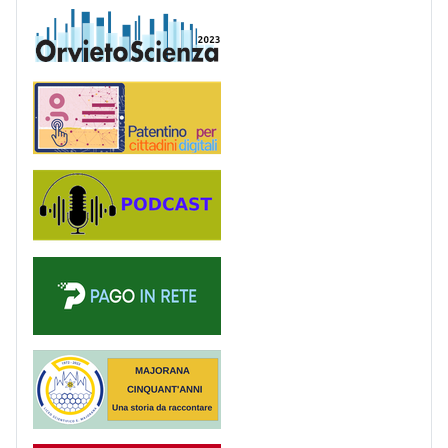
OrvietoScienza
Patentino digitale
Podcast
PagoinRete
Majorana 50 anni