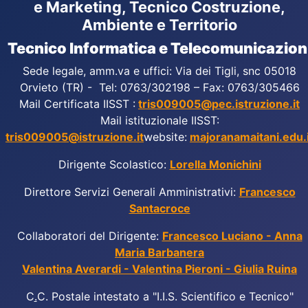
e Marketing, Tecnico Costruzione,
Ambiente e Territorio
Tecnico Informatica e Telecomunicazion
Sede legale, amm.va e uffici: Via dei Tigli, snc 05018
Orvieto (TR) - Tel: 0763/302198 – Fax: 0763/305466
Mail Certificata IISST :
tris009005@pec.istruzione.it
Mail istituzionale IISST:
tris009005@istruzione.it
website:
majoranamaitani.edu.i
Dirigente Scolastico:
Lorella Monichini
Direttore Servizi Generali Amministrativi:
Francesco
Santacroce
Collaboratori del Dirigente:
Francesco Luciano - Anna
Maria Barbanera
Valentina Averardi - Valentina Pieroni - Giulia Ruina
C
.
C. Postale intestato a "I.I.S. Scientifico e Tecnico"