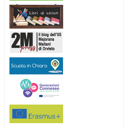
Libri di Testo
2M Press
Scuola in chiaro
Generazioni connesse
Erasmus+