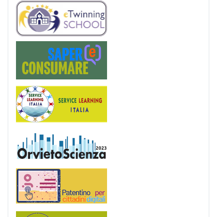
eTwinning
Saper(e)Consumare
Service Learning
OrvietoScienza
Patentino digitale
Podcast