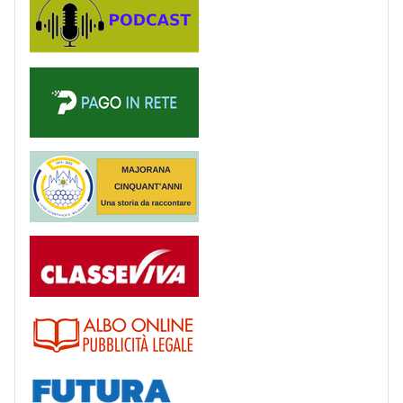
PagoinRete
Majorana 50 anni
Registro
Albo
Futura