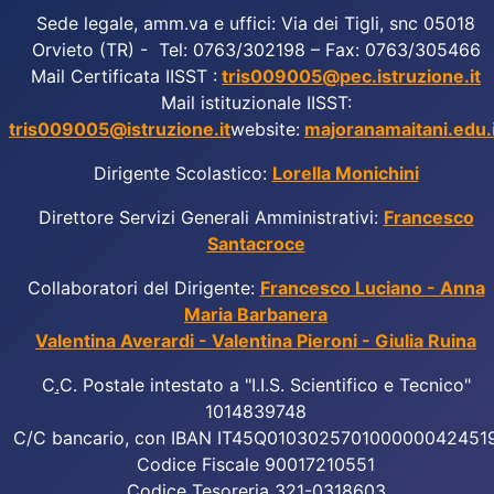
Sede legale, amm.va e uffici: Via dei Tigli, snc 05018
Orvieto (TR) - Tel: 0763/302198 – Fax: 0763/305466
Mail Certificata IISST :
tris009005@pec.istruzione.it
Mail istituzionale IISST:
tris009005@istruzione.it
website:
majoranamaitani.edu.i
Dirigente Scolastico:
Lorella Monichini
Direttore Servizi Generali Amministrativi:
Francesco
Santacroce
Collaboratori del Dirigente:
Francesco Luciano - Anna
Maria Barbanera
Valentina Averardi - Valentina Pieroni - Giulia Ruina
C
.
C. Postale intestato a "I.I.S. Scientifico e Tecnico"
1014839748
C/C bancario, con IBAN IT45Q010302570100000042451
Codice Fiscale 90017210551
Codice Tesoreria 321-0318603