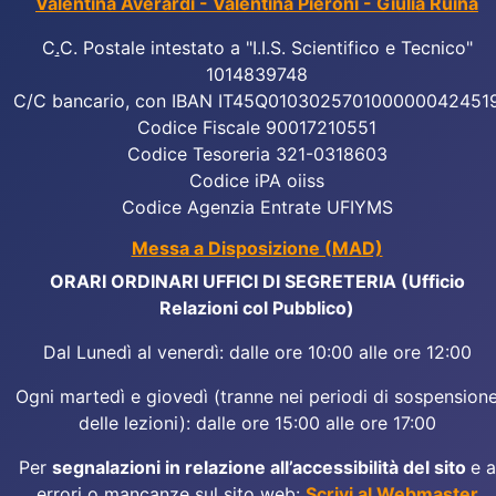
Valentina Averardi - Valentina Pieroni - Giulia Ruina
C
.
C. Postale intestato a "I.I.S. Scientifico e Tecnico"
1014839748
C/C bancario, con IBAN IT45Q010302570100000042451
Codice Fiscale 90017210551
Codice Tesoreria 321-0318603
Codice iPA oiiss
Codice Agenzia Entrate UFIYMS
Messa a Disposizione (MAD)
ORARI ORDINARI UFFICI DI SEGRETERIA (Ufficio
Relazioni col Pubblico)
Dal Lunedì al venerdì: dalle ore 10:00 alle ore 12:00
Ogni martedì e giovedì (tranne nei periodi di sospension
delle lezioni): dalle ore 15:00 alle ore 17:00
Per
segnalazioni in relazione all’accessibilità del sito
e a
errori o mancanze sul sito web:
Scrivi al Webmaster