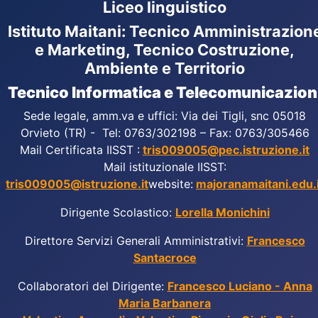
Liceo linguistico
Istituto Maitani: Tecnico Amministrazion
e Marketing, Tecnico Costruzione,
Ambiente e Territorio
Tecnico Informatica e Telecomunicazion
Sede legale, amm.va e uffici: Via dei Tigli, snc 05018
Orvieto (TR) - Tel: 0763/302198 – Fax: 0763/305466
Mail Certificata IISST :
tris009005@pec.istruzione.it
Mail istituzionale IISST:
tris009005@istruzione.it
website:
majoranamaitani.edu.i
Dirigente Scolastico:
Lorella Monichini
Direttore Servizi Generali Amministrativi:
Francesco
Santacroce
Collaboratori del Dirigente:
Francesco Luciano - Anna
Maria Barbanera