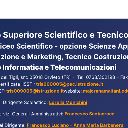
ne Superiore Scientifico e Tecnico
Liceo Scientifico - opzione Scienze App
azione e Marketing, Tecnico Costruzio
 Informatica e Telecomunicazioni
a dei Tigli, snc 05018 Orvieto (TR) - Tel: 0763/302198 – F
ertificata IISST :
tris009005@pec.istruzione.it
ST:
tris009005@istruzione.it
website:
majoranamaitani.edu
Dirigente Scolastico:
Lorella Monichini
ervizi Generali Amministrativi:
Francesco Santacroce
el Dirigente:
Francesco Luciano - Anna Maria Barbanera