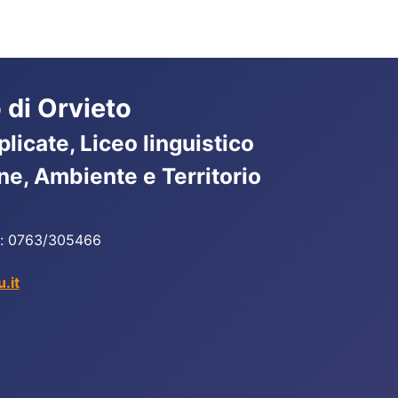
 di Orvieto
licate, Liceo linguistico
ne, Ambiente e Territorio
ax: 0763/305466
.it