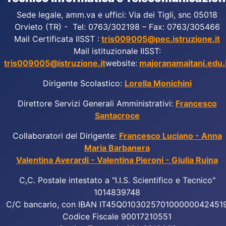
Sede legale, amm.va e uffici: Via dei Tigli, snc 05018
Orvieto (TR) - Tel: 0763/302198 – Fax: 0763/305466
Mail Certificata IISST :
tris009005@pec.istruzione.it
Mail istituzionale IISST:
tris009005@istruzione.it
website:
majoranamaitani.edu.i
Dirigente Scolastico:
Lorella Monichini
Direttore Servizi Generali Amministrativi:
Francesco
Santacroce
Collaboratori del Dirigente:
Francesco Luciano - Anna
Maria Barbanera
Valentina Averardi - Valentina Pieroni - Giulia Ruina
C
.
C. Postale intestato a "I.I.S. Scientifico e Tecnico"
1014839748
C/C bancario, con IBAN IT45Q010302570100000042451
Codice Fiscale 90017210551