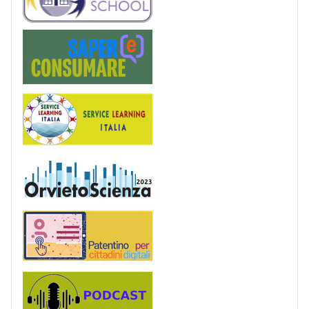
Saper(e)Consumare
Service Learning
OrvietoScienza
Patentino digitale
Podcast