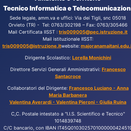
Tecnico Informatica e Telecomunicazion
Sede legale, amm.va e uffici: Via dei Tigli, snc 05018
Orvieto (TR) - Tel: 0763/302198 – Fax: 0763/305466
Mail Certificata IISST :
tris009005@pec.istruzione.it
Mail istituzionale IISST:
tris009005@istruzione.it
website:
majoranamaitani.edu.i
Dirigente Scolastico:
Lorella Monichini
Direttore Servizi Generali Amministrativi:
Francesco
Santacroce
Collaboratori del Dirigente:
Francesco Luciano - Anna
Maria Barbanera
Valentina Averardi - Valentina Pieroni - Giulia Ruina
C
.
C. Postale intestato a "I.I.S. Scientifico e Tecnico"
1014839748
C/C bancario, con IBAN IT45Q010302570100000042451