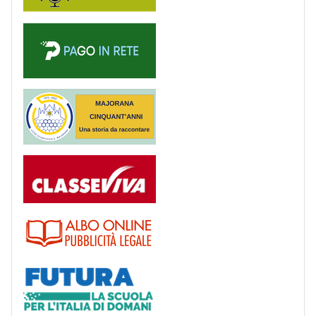
PagoinRete
Majorana 50 anni
Registro
Albo
Futura