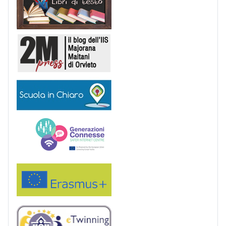
2M Press
Scuola in chiaro
Generazioni connesse
Erasmus+
eTwinning