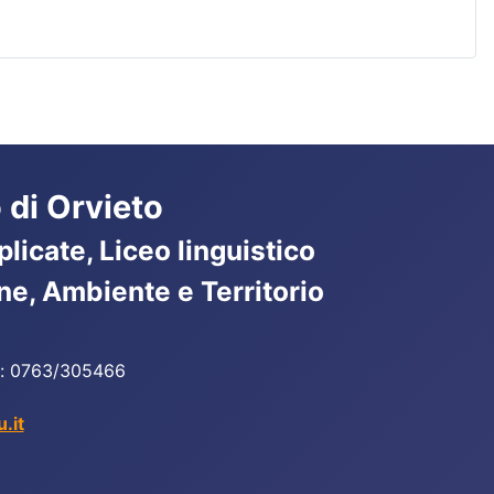
 di Orvieto
licate, Liceo linguistico
ne, Ambiente e Territorio
ax: 0763/305466
.it