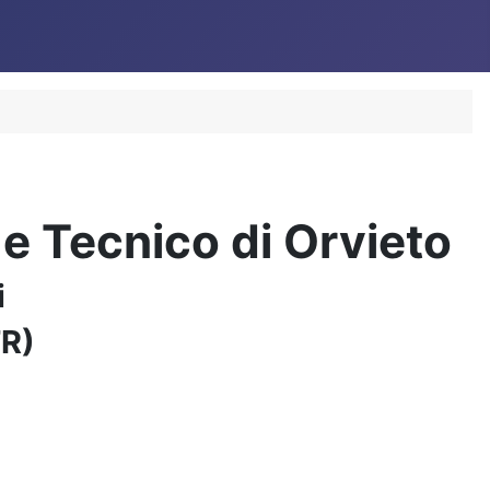
o e Tecnico di Orvieto
i
TR)