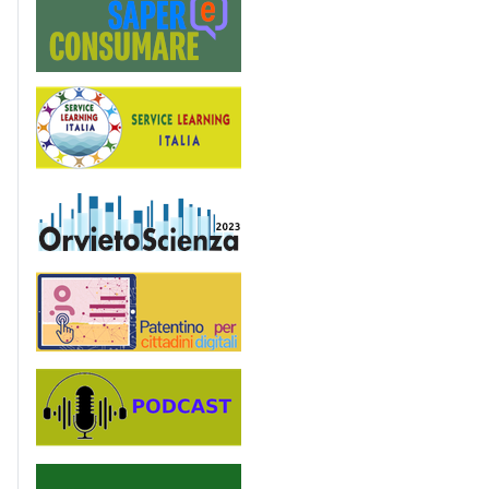
Service Learning
OrvietoScienza
Patentino digitale
Podcast
PagoinRete