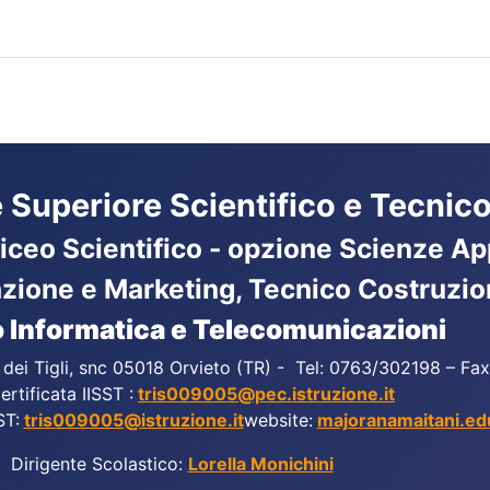
ne Superiore Scientifico e Tecnico
Liceo Scientifico - opzione Scienze App
azione e Marketing, Tecnico Costruzio
 Informatica e Telecomunicazioni
a dei Tigli, snc 05018 Orvieto (TR) - Tel: 0763/302198 – F
ertificata IISST :
tris009005@pec.istruzione.it
ST:
tris009005@istruzione.it
website:
majoranamaitani.edu
Dirigente Scolastico:
Lorella Monichini