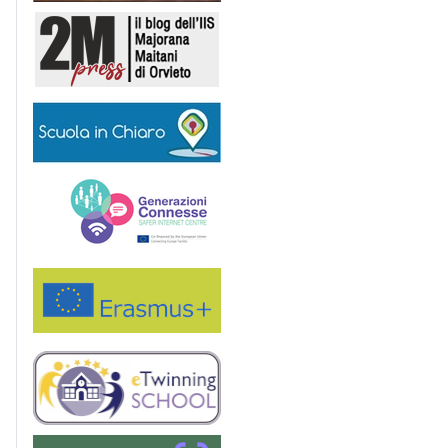
2M Press
Scuola in chiaro
Generazioni connesse
Erasmus+
eTwinning
Saper(e)Consumare