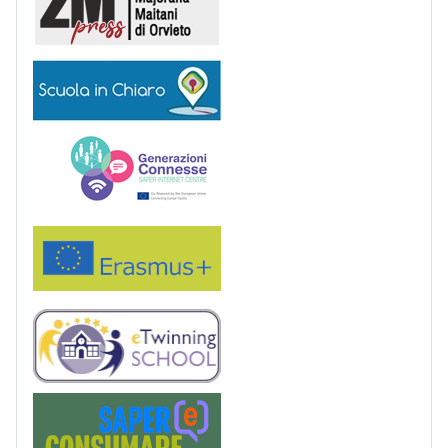
Scuola in chiaro
Generazioni connesse
Erasmus+
eTwinning
Saper(e)Consumare