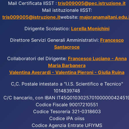
Mail Certificata IISST :
tris009005@pec.istruzione.it
Mail istituzionale IISST:
tris009005@istruzione.it
website:
majoranamaitani.edu.i
Dirigente Scolastico:
Lorella Monichini
Direttore Servizi Generali Amministrativi:
Francesco
Santacroce
Collaboratori del Dirigente:
Francesco Luciano - Anna
Maria Barbanera
Valentina Averardi - Valentina Pieroni - Giulia Ruina
C
.
C. Postale intestato a "I.I.S. Scientifico e Tecnico"
1014839748
C/C bancario, con IBAN IT45Q010302570100000042451
Codice Fiscale 90017210551
Codice Tesoreria 321-0318603
Codice iPA oiiss
Codice Agenzia Entrate UFIYMS