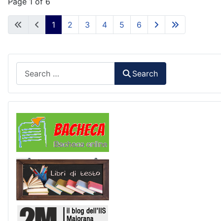
Page 1 of 6
1
2
3
4
5
6
Search
Search
Comunicazioni
Libri di Testo
2M Press