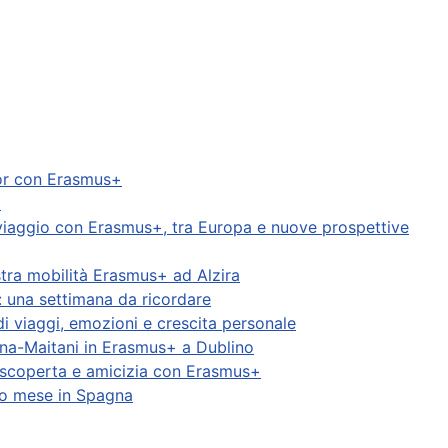
ibor con Erasmus+
a
in viaggio con Erasmus+, tra Europa e nuove prospettive
stra mobilità Erasmus+ ad Alzira
: una settimana da ricordare
i viaggi, emozioni e crescita personale
rana-Maitani in Erasmus+ a Dublino
i scoperta e amicizia con Erasmus+
ro mese in Spagna