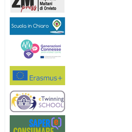
Scuola in chiaro
Generazioni connesse
Erasmus+
eTwinning
Saper(e)Consumare