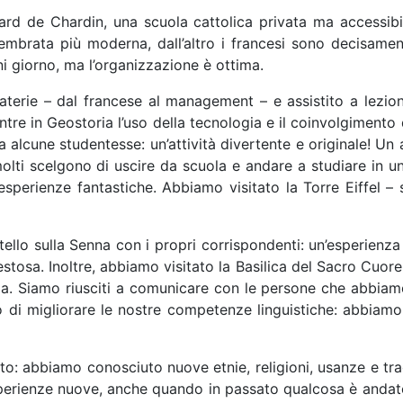
ard de Chardin, una scuola cattolica privata ma accessibile
sembrata più moderna, dall’altro i francesi sono decisamente
gni giorno, ma l’organizzazione è ottima.
erie – dal francese al management – e assistito a lezioni
mentre in Geostoria l’uso della tecnologia e il coinvolgimen
a alcune studentesse: un’attività divertente e originale! Un
molti scelgono di uscire da scuola e andare a studiare in u
 esperienze fantastiche. Abbiamo visitato la Torre Eiffel –
ttello sulla Senna con i propri corrispondenti: un’esperien
osa. Inoltre, abbiamo visitato la Basilica del Sacro Cuore 
ma. Siamo riusciti a comunicare con le persone che abbiam
 di migliorare le nostre competenze linguistiche: abbiamo 
to: abbiamo conosciuto nuove etnie, religioni, usanze e trad
perienze nuove, anche quando in passato qualcosa è andato