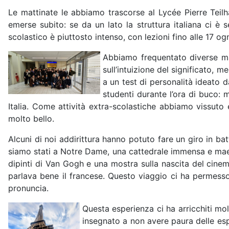
Le mattinate le abbiamo trascorse al Lycée Pierre Teilh
emerse subito: se da un lato la struttura italiana ci è 
scolastico è piuttosto intenso, con lezioni fino alle 17 o
Abbiamo frequentato diverse mat
sull’intuizione del significato, 
a un test di personalità ideato d
studenti durante l’ora di buco: 
Italia. Come attività extra-scolastiche abbiamo vissuto
molto bello.
Alcuni di noi addirittura hanno potuto fare un giro in ba
siamo stati a Notre Dame, una cattedrale immensa e maest
dipinti di Van Gogh e una mostra sulla nascita del cine
parlava bene il francese. Questo viaggio ci ha permesso
pronuncia.
Questa esperienza ci ha arricchiti mol
insegnato a non avere paura delle es