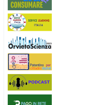
Service Learning
OrvietoScienza
Patentino digitale
Podcast
PagoinRete