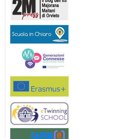
Scuola in chiaro
Generazioni connesse
Erasmus+
eTwinning
Saper(e)Consumare