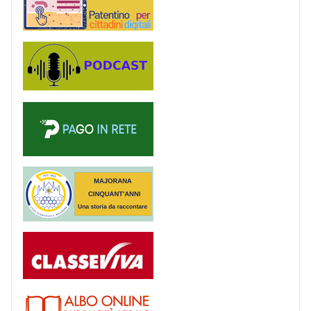
Podcast
PagoinRete
Majorana 50 anni
Registro
Albo