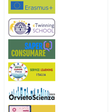
eTwinning
Saper(e)Consumare
Service Learning
OrvietoScienza
Patentino digitale