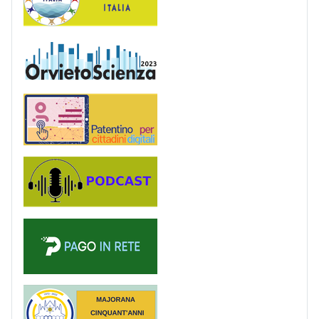
OrvietoScienza
Patentino digitale
Podcast
PagoinRete
Majorana 50 anni