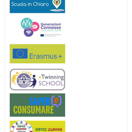
Generazioni connesse
Erasmus+
eTwinning
Saper(e)Consumare
Service Learning