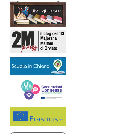
Libri di Testo
2M Press
Scuola in chiaro
Generazioni connesse
Erasmus+