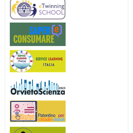
eTwinning
Saper(e)Consumare
Service Learning
OrvietoScienza
Patentino digitale
Podcast