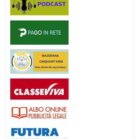
PagoinRete
Majorana 50 anni
Registro
Albo
Futura