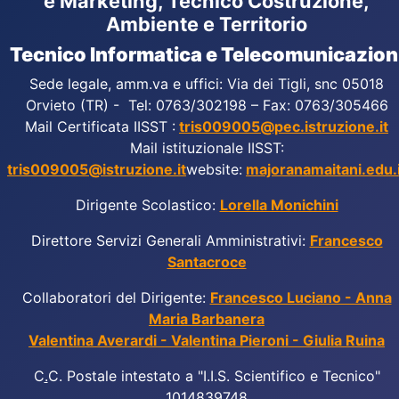
e Marketing, Tecnico Costruzione,
Ambiente e Territorio
Tecnico Informatica e Telecomunicazion
Sede legale, amm.va e uffici: Via dei Tigli, snc 05018
Orvieto (TR) - Tel: 0763/302198 – Fax: 0763/305466
Mail Certificata IISST :
tris009005@pec.istruzione.it
Mail istituzionale IISST:
tris009005@istruzione.it
website:
majoranamaitani.edu.i
Dirigente Scolastico:
Lorella Monichini
Direttore Servizi Generali Amministrativi:
Francesco
Santacroce
Collaboratori del Dirigente:
Francesco Luciano - Anna
Maria Barbanera
Valentina Averardi - Valentina Pieroni - Giulia Ruina
C
.
C. Postale intestato a "I.I.S. Scientifico e Tecnico"
1014839748