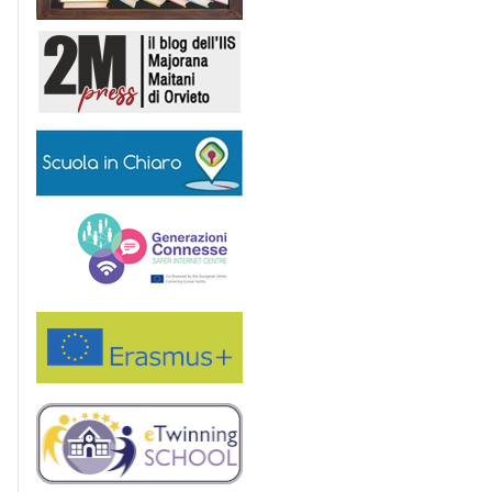
2M Press
Scuola in chiaro
Generazioni connesse
Erasmus+
eTwinning