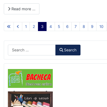
Read more …
1
2
3
4
5
6
7
8
9
10
Search
Search
Comunicazioni
Libri di Testo