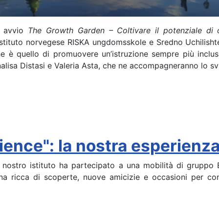
so avvio
The Growth Garden – Coltivare il potenziale di 
’istituto norvegese RISKA ungdomsskole e Sredno Uchilishte “F
e è quello di promuovere un’istruzione sempre più inclusiva
alisa Distasi e Valeria Asta, che ne accompagneranno lo svi
nce": la nostra esperienza 
nostro istituto ha partecipato a una mobilità di gruppo 
ana ricca di scoperte, nuove amicizie e occasioni per co