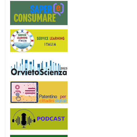
Saper(e)Consumare
Service Learning
OrvietoScienza
Patentino digitale
Podcast
PagoinRete