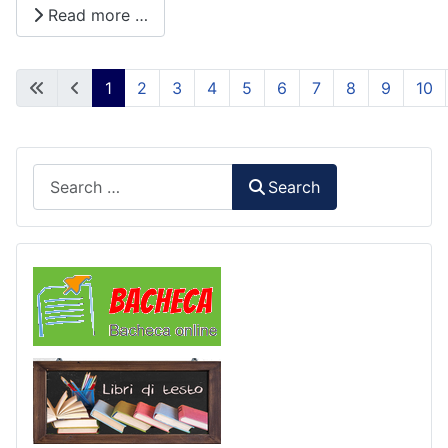
Read more …
1
2
3
4
5
6
7
8
9
10
Page 1 of 93
Search
Search
Comunicazioni
Libri di Testo