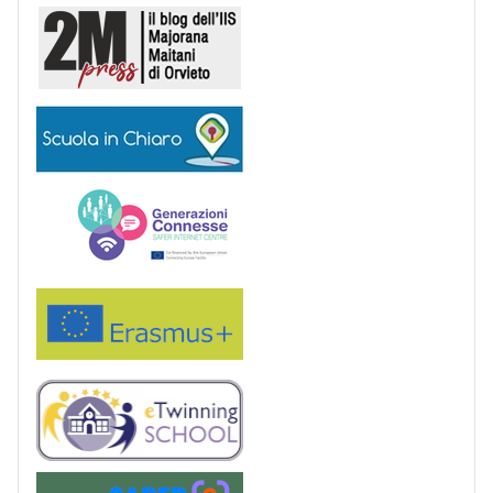
2M Press
Scuola in chiaro
Generazioni connesse
Erasmus+
eTwinning
Saper(e)Consumare