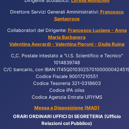
Dirigente Scolastico:
Lorella Monichini
Direttore Servizi Generali Amministrativi:
Francesco
Santacroce
Collaboratori del Dirigente:
Francesco Luciano - Anna
Maria Barbanera
Valentina Averardi - Valentina Pieroni - Giulia Ruina
C
.
C. Postale intestato a "I.I.S. Scientifico e Tecnico"
1014839748
C/C bancario, con IBAN IT45Q010302570100000042451
Codice Fiscale 90017210551
Codice Tesoreria 321-0318603
Codice iPA oiiss
Codice Agenzia Entrate UFIYMS
Messa a Disposizione (MAD)
ORARI ORDINARI UFFICI DI SEGRETERIA (Ufficio
Relazioni col Pubblico)