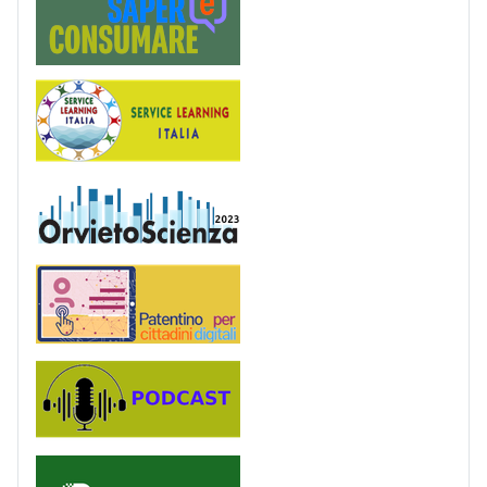
Service Learning
OrvietoScienza
Patentino digitale
Podcast
PagoinRete