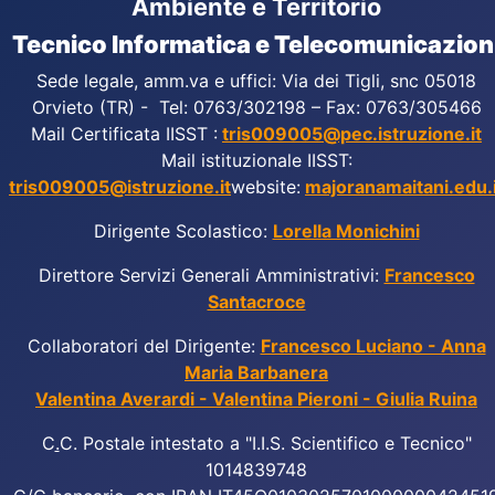
Ambiente e Territorio
Tecnico Informatica e Telecomunicazion
Sede legale, amm.va e uffici: Via dei Tigli, snc 05018
Orvieto (TR) - Tel: 0763/302198 – Fax: 0763/305466
Mail Certificata IISST :
tris009005@pec.istruzione.it
Mail istituzionale IISST:
tris009005@istruzione.it
website:
majoranamaitani.edu.i
Dirigente Scolastico:
Lorella Monichini
Direttore Servizi Generali Amministrativi:
Francesco
Santacroce
Collaboratori del Dirigente:
Francesco Luciano - Anna
Maria Barbanera
Valentina Averardi - Valentina Pieroni - Giulia Ruina
C
.
C. Postale intestato a "I.I.S. Scientifico e Tecnico"
1014839748