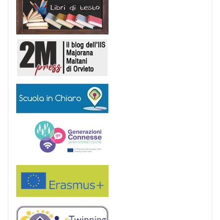
2M Press
Scuola in chiaro
Generazioni connesse
Erasmus+
eTwinning