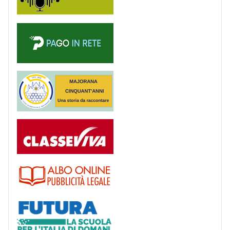
PagoinRete
Majorana 50 anni
Registro
Albo
Futura