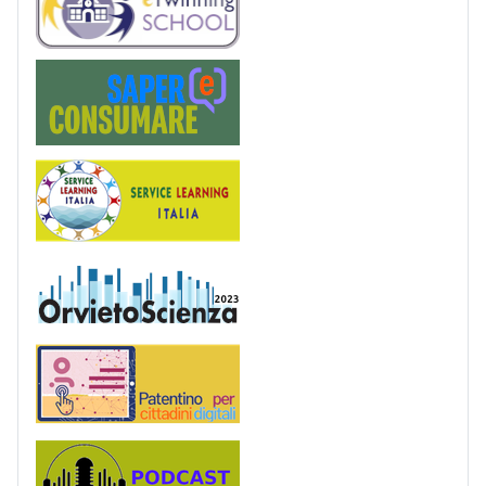
Saper(e)Consumare
Service Learning
OrvietoScienza
Patentino digitale
Podcast