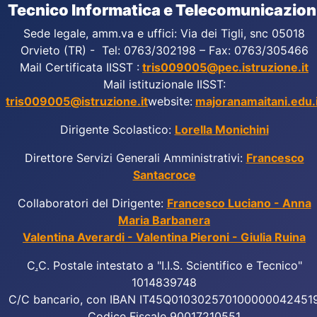
Tecnico Informatica e Telecomunicazion
Sede legale, amm.va e uffici: Via dei Tigli, snc 05018
Orvieto (TR) - Tel: 0763/302198 – Fax: 0763/305466
Mail Certificata IISST :
tris009005@pec.istruzione.it
Mail istituzionale IISST:
tris009005@istruzione.it
website:
majoranamaitani.edu.i
Dirigente Scolastico:
Lorella Monichini
Direttore Servizi Generali Amministrativi:
Francesco
Santacroce
Collaboratori del Dirigente:
Francesco Luciano - Anna
Maria Barbanera
Valentina Averardi - Valentina Pieroni - Giulia Ruina
C
.
C. Postale intestato a "I.I.S. Scientifico e Tecnico"
1014839748
C/C bancario, con IBAN IT45Q010302570100000042451
Codice Fiscale 90017210551