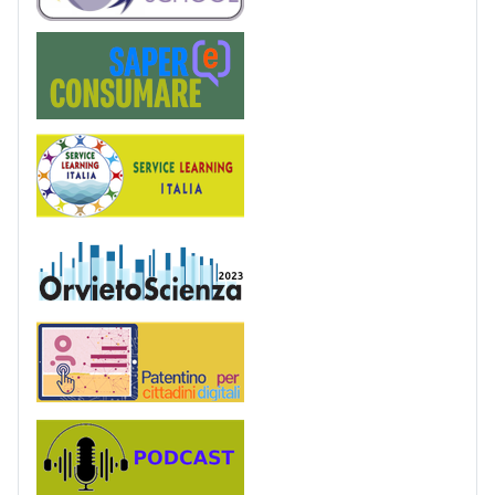
Saper(e)Consumare
Service Learning
OrvietoScienza
Patentino digitale
Podcast