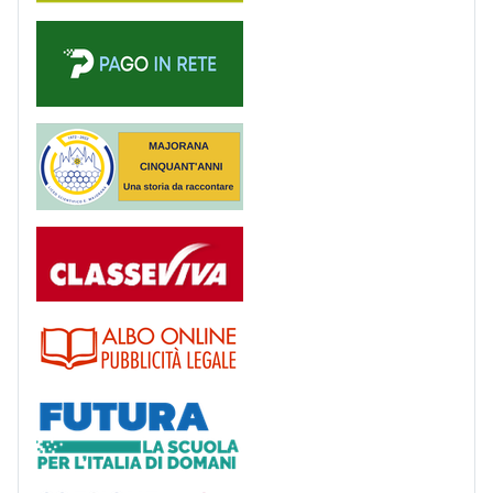
PagoinRete
Majorana 50 anni
Registro
Albo
Futura