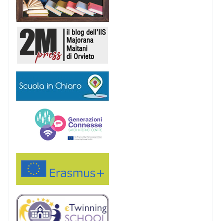
2M Press
Scuola in chiaro
Generazioni connesse
Erasmus+
eTwinning