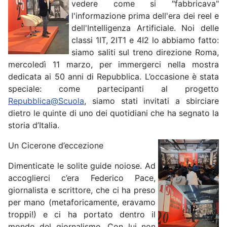
vedere come si "fabbricava"
l'informazione prima dell'era dei reel e
dell'Intelligenza Artificiale. Noi delle
classi 1IT, 2IT1 e 4I2 lo abbiamo fatto:
siamo saliti sul treno direzione Roma,
mercoledì 11 marzo, per immergerci nella mostra
dedicata ai 50 anni di Repubblica. L’occasione è stata
speciale: come partecipanti al progetto
Repubblica@Scuola
, siamo stati invitati a sbirciare
dietro le quinte di uno dei quotidiani che ha segnato la
storia d’Italia.
Un Cicerone d’eccezione
Dimenticate le solite guide noiose. Ad
accoglierci c’era Federico Pace,
giornalista e scrittore, che ci ha preso
per mano (metaforicamente, eravamo
troppi!) e ci ha portato dentro il
mondo del giornalismo. Con lui non