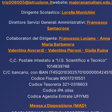
tris009005@istruzione.it
website:
majoranamaitani.edu.i
Dirigente Scolastico:
Lorella Monichini
Direttore Servizi Generali Amministrativi:
Francesco
Santacroce
Collaboratori del Dirigente:
Francesco Luciano - Anna
Maria Barbanera
Valentina Averardi - Valentina Pieroni - Giulia Ruina
C
.
C. Postale intestato a "I.I.S. Scientifico e Tecnico"
1014839748
C/C bancario, con IBAN IT45Q010302570100000042451
Codice Fiscale 90017210551
Codice Tesoreria 321-0318603
Codice iPA oiiss
Codice Agenzia Entrate UFIYMS
Messa a Disposizione (MAD)